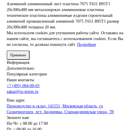
Алюминий
алюминиевый лист
пластина
7075 Т651
В95Т1
20х300х400 мм
металлопрокат
алюминиевые пластины
технические пластины
алюминиевые изделия
строительный
алюминий
промышленный алюминий
7075
Т651
В95Т1
размер
20х300х400
толщина 20 мм.
Мы используем cookies для улучшения работы сайта. Оставаясь на
нашем сайте, вы соглашаетесь с использованием cookies. Если Вы
не согласны, то должны покинуть сайт.
Подробнее
Принимаю
Информация
Дополнительно
Популярные категории
Наши контакты
+7 (495) 004-00-03
zakaz@ru-storm.ru
Наш адрес
Производство и склад: 141551, Московская область, го
Солнечногорск, пгт. Андреевка, Староандреевская улица, 7В
Звоните нам:
Пн-Чт: с 08:00 до 17:00
Пт: с 08:00 до 16:00