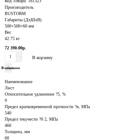
Код Товара:
181323
Производитель
RUSTORM
Габариты (ДхШхВ)
500×500×60 мм
Вес
42.75 кг
72 390.00р.
В корзину
В избранное
В сравнение
Наименование
Лист
Относительное удлинение ?5, %
9
Предел кратковременной прочности ?в, МПа
540
Предел текучести ?0 2, МПа
460
Толщина, мм
60