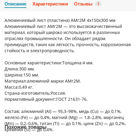
Описание
Характеристики
Отзывы
1
Алюминиевый лист (пластина) АМг2М 4х150х300 мм
Алюминиевый лист АМг2М — это высококачественный
материал, который широко используется в различных
отраслях промышленности. Он обладает рядом
преимуществ, таких как лёгкость, прочность, коррозионная
стойкость и электропроводность.
Основные характеристики:Толщина:4 мм.
Длина:300 мм.
Ширина:150 мм.
Материал:алюминий марки АМг2М.
Масса:0,49 кг.
Страна-изготовитель:Россия.
Нормативный документ:ГОСТ 21631-76.
Состав: алюминий (Al) — 95,3–98%, медь (Cu) — до 0,1%,
железо (Fe) — до 0,4%, магний (Mg) — 1,8–2,8%, марганец
(Mn) — 0,2–0,6%, титан (Ti) — до 0,1%, цинк (Zn) — до 0,2%,
Похожие товары
кремний (Si) — до 0,4%.