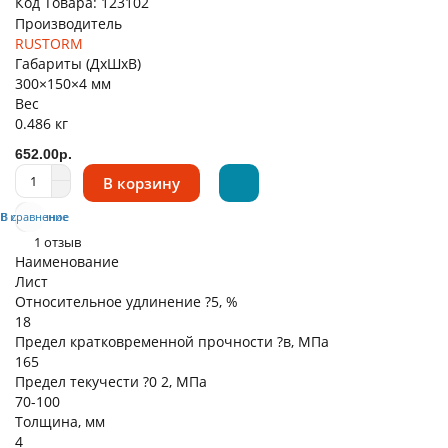
Код Товара:
123102
Производитель
RUSTORM
Габариты (ДхШхВ)
300×150×4 мм
Вес
0.486 кг
652.00р.
В корзину
В избранное
В сравнение
1 отзыв
Наименование
Лист
Относительное удлинение ?5, %
18
Предел кратковременной прочности ?в, МПа
165
Предел текучести ?0 2, МПа
70-100
Толщина, мм
4