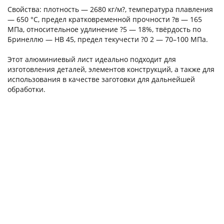
Свойства: плотность — 2680 кг/м?, температура плавления
— 650 °C, предел кратковременной прочности ?в — 165
МПа, относительное удлинение ?5 — 18%, твёрдость по
Бринеллю — HB 45, предел текучести ?0 2 — 70–100 МПа.
Алюминиевый лист (пластина) АМг2М 8х100х200 мм
Этот алюминиевый лист идеально подходит для
123333
изготовления деталей, элементов конструкций, а также для
5 отзывов
использования в качестве заготовки для дальнейшей
обработки.
659.00р.
В корзину
Быстрый заказ
Алюминиевый лист (пластина) АМг2М 6х50х500 мм
123113