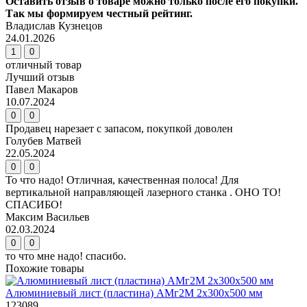
Оставить отзыв о товаре можно только после его покупки.
Так мы формируем честный рейтинг.
Владислав Кузнецов
24.01.2026
1
0
отличный товар
Лучший отзыв
Павел Макаров
10.07.2024
0
0
Продавец нарезает с запасом, покупкой доволен
Голубев Матвей
22.05.2024
0
0
То что надо! Отличная, качественная полоса! Для
вертикальной направляющей лазерного станка . ОНО ТО!
СПАСИБО!
Максим Васильев
02.03.2024
0
0
то что мне надо! спасибо.
Похожие товары
Алюминиевый лист (пластина) АМг2М 2х300х500 мм
123089