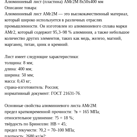
Алюминиевый лист (пластина) АМг2М 8х50х400 мм
Описание товара:
Алюминиевый лист АМг2М — это высококачественный материал,
который широко используется в различных отраслях
промышленности. Он изготовлен из алюминиевого сплава марки
АМг2, который содержит 95,3–98 % алюминия, а также небольшое
количество других элементов, таких как медь, железо, магний,
марганец, титан, цинк и кремний.
Лист имеет следующие характеристики:
толщина: 8 мм;
длина: 400 мм;
ширина: 50 мм;
масса: 0,43 кг;
страна-изготовитель: Россия;
нормативный документ: ГОСТ 21631-76.
Основные свойства алюминиевого листа АМг2М:
предел кратковременной прочности: ?в = 165 МПа;
относительное удлинение: ?5 = 18 %;
твёрдость по Бринеллю: HB = 45;
предел текучести: ?0,2 = 70–100 МПа;
плотность: 2680 кг/м?;