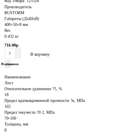
Код Товара:
123328
Производитель
RUSTORM
Габариты (ДхШхВ)
400×50×8 мм
Вес
0.432 кг
716.00р.
В корзину
В избранное
В сравнение
Наименование
Лист
Относительное удлинение ?5, %
18
Предел кратковременной прочности ?в, МПа
165
Предел текучести ?0 2, МПа
70-100
Толщина, мм
8