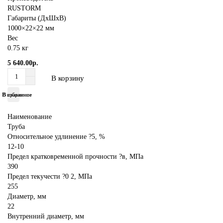
RUSTORM
Габариты (ДхШхВ)
1000×22×22 мм
Вес
0.75 кг
5 640.00р.
В корзину
В избранное
В сравнение
Наименование
Труба
Относительное удлинение ?5, %
12-10
Предел кратковременной прочности ?в, МПа
390
Предел текучести ?0 2, МПа
255
Диаметр, мм
22
Внутренний диаметр, мм