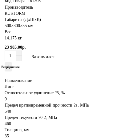
Код Товара:
181208
Производитель
RUSTORM
Габариты (ДхШхВ)
500×300×35 мм
Вес
14.175 кг
23 985.00р.
Закончился
В избранное
В сравнение
Наименование
Лист
Относительное удлинение ?5, %
9
Предел кратковременной прочности ?в, МПа
540
Предел текучести ?0 2, МПа
460
Толщина, мм
35