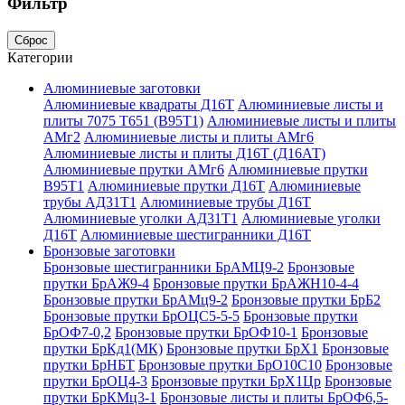
Фильтр
Сброс
Категории
Алюминиевые заготовки
Алюминиевые квадраты Д16Т
Алюминиевые листы и
плиты 7075 Т651 (В95Т1)
Алюминиевые листы и плиты
АМг2
Алюминиевые листы и плиты АМг6
Алюминиевые листы и плиты Д16Т (Д16АТ)
Алюминиевые прутки АМг6
Алюминиевые прутки
В95Т1
Алюминиевые прутки Д16Т
Алюминиевые
трубы АД31Т1
Алюминиевые трубы Д16Т
Алюминиевые уголки АД31Т1
Алюминиевые уголки
Д16Т
Алюминиевые шестигранники Д16Т
Бронзовые заготовки
Бронзовые шестигранники БрАМЦ9-2
Бронзовые
прутки БрАЖ9-4
Бронзовые прутки БрАЖН10-4-4
Бронзовые прутки БрАМц9-2
Бронзовые прутки БрБ2
Бронзовые прутки БрОЦС5-5-5
Бронзовые прутки
БрОФ7-0,2
Бронзовые прутки БрОФ10-1
Бронзовые
прутки БрКд1(МК)
Бронзовые прутки БрХ1
Бронзовые
прутки БрНБТ
Бронзовые прутки БрО10С10
Бронзовые
прутки БрОЦ4-3
Бронзовые прутки БрХ1Цр
Бронзовые
прутки БрКМц3-1
Бронзовые листы и плиты БрОФ6,5-