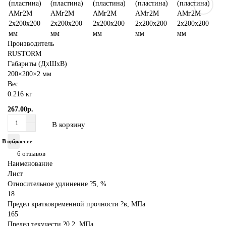
Производитель
RUSTORM
Габариты (ДхШхВ)
200×200×2 мм
Вес
0.216 кг
267.00р.
В корзину
В избранное
В сравнение
6 отзывов
Наименование
Лист
Относительное удлинение ?5, %
18
Предел кратковременной прочности ?в, МПа
165
Предел текучести ?0 2, МПа