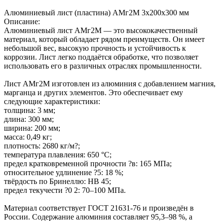
Алюминиевый лист (пластина) АМг2М 3х200х300 мм
Описание:
Алюминиевый лист АМг2М — это высококачественный
материал, который обладает рядом преимуществ. Он имеет
небольшой вес, высокую прочность и устойчивость к
коррозии. Лист легко поддаётся обработке, что позволяет
использовать его в различных отраслях промышленности.
Лист АМг2М изготовлен из алюминия с добавлением магния,
марганца и других элементов. Это обеспечивает ему
следующие характеристики:
толщина: 3 мм;
длина: 300 мм;
ширина: 200 мм;
масса: 0,49 кг;
плотность: 2680 кг/м?;
температура плавления: 650 °C;
предел кратковременной прочности ?в: 165 МПа;
относительное удлинение ?5: 18 %;
твёрдость по Бринеллю: HB 45;
предел текучести ?0 2: 70–100 МПа.
Материал соответствует ГОСТ 21631-76 и произведён в
России. Содержание алюминия составляет 95,3–98 %, а