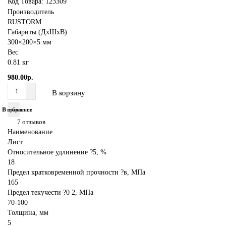
Код Товара:
123309
Производитель
RUSTORM
Габариты (ДхШхВ)
300×200×5 мм
Вес
0.81 кг
980.00р.
В корзину
В избранное
В сравнение
7 отзывов
Наименование
Лист
Относительное удлинение ?5, %
18
Предел кратковременной прочности ?в, МПа
165
Предел текучести ?0 2, МПа
70-100
Толщина, мм
5