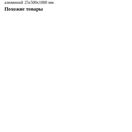
алюминий 25х500х1000 мм.
Похожие товары
Алюминиевый лист (пластина) АМг6 30х50х300 мм
160202
2 055.00р.