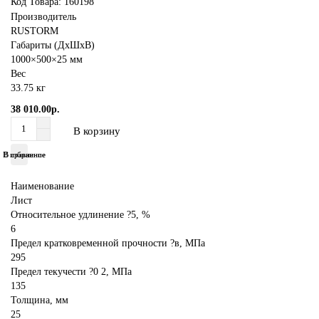
Код Товара:
160198
Производитель
RUSTORM
Габариты (ДхШхВ)
1000×500×25 мм
Вес
33.75 кг
38 010.00р.
В корзину
В избранное
В сравнение
Наименование
Лист
Относительное удлинение ?5, %
6
Предел кратковременной прочности ?в, МПа
295
Предел текучести ?0 2, МПа
135
Толщина, мм
25