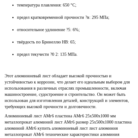
температура плавления: 650 °C;
предел кратковременной прочности ?в: 295 МПа;
относительное удлинение ?5: 6%;
твёрдость по Бринеллю HB: 65;
предел текучести ?0 2: 135 МПа.
Этот алюминиевый лист обладает высокой прочностью и
устойчивостью к коррозии, что делает его идеальным выбором для
использования в различных отраслях промышленности, включая
машиностроение, судостроение и строительство. Он может быть
использован для изготовления деталей, конструкций и элементов,
требующих высокой прочности и долговечности.
Алюминиевый лист
АМг6
пластина АМг6
25х500х1000 мм
металлопрокат
алюминий
лист АМг6
размер 25х500х1000
пластина
алюминий АМг6
купить алюминиевый лист
лист алюминия
металлопрокат АМг6
технические характеристики алюминия