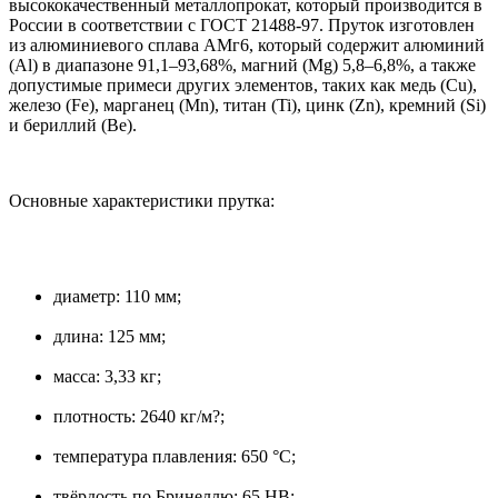
высококачественный металлопрокат, который производится в
России в соответствии с ГОСТ 21488-97. Пруток изготовлен
из алюминиевого сплава АМг6, который содержит алюминий
(Al) в диапазоне 91,1–93,68%, магний (Mg) 5,8–6,8%, а также
допустимые примеси других элементов, таких как медь (Cu),
железо (Fe), марганец (Mn), титан (Ti), цинк (Zn), кремний (Si)
и бериллий (Be).
Основные характеристики прутка:
диаметр: 110 мм;
длина: 125 мм;
масса: 3,33 кг;
плотность: 2640 кг/м?;
температура плавления: 650 °C;
твёрдость по Бринеллю: 65 HB;