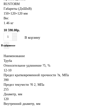
RUSTORM
Габариты (ДхШхВ)
150×120×120 мм
Вес
1.46 кг
10 590.00р.
В корзину
В избранное
В сравнение
Наименование
Труба
Относительное удлинение ?5, %
12-10
Предел кратковременной прочности ?в, МПа
390
Предел текучести ?0 2, МПа
255
Диаметр, мм
120
Внутренний диаметр, мм