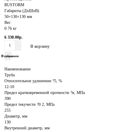
RUSTORM
Габариты (ДхШхВ)
50×130×130 мм
Вес
0.76 кг
6 330.00р.
В корзину
В избранное
В сравнение
Наименование
Труба
Относительное удлинение ?5, %
12-10
Предел кратковременной прочности ?в, МПа
390
Предел текучести ?0 2, МПа
255
Диаметр, мм
130
Внутренний диаметр, мм