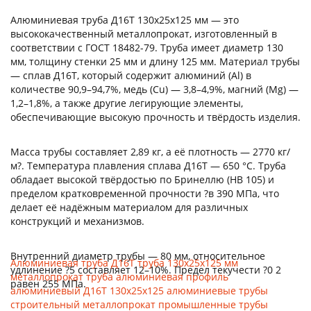
Алюминиевая труба Д16Т 130х25х125 мм — это
высококачественный металлопрокат, изготовленный в
соответствии с ГОСТ 18482-79. Труба имеет диаметр 130
мм, толщину стенки 25 мм и длину 125 мм. Материал трубы
— сплав Д16Т, который содержит алюминий (Al) в
количестве 90,9–94,7%, медь (Cu) — 3,8–4,9%, магний (Mg) —
1,2–1,8%, а также другие легирующие элементы,
обеспечивающие высокую прочность и твёрдость изделия.
Масса трубы составляет 2,89 кг, а её плотность — 2770 кг/
м?. Температура плавления сплава Д16Т — 650 °C. Труба
обладает высокой твёрдостью по Бринеллю (HB 105) и
пределом кратковременной прочности ?в 390 МПа, что
делает её надёжным материалом для различных
конструкций и механизмов.
Внутренний диаметр трубы — 80 мм, относительное
Алюминиевая труба
Д16Т
труба 130х25х125 мм
удлинение ?5 составляет 12–10%. Предел текучести ?0 2
металлопрокат
труба алюминиевая
профиль
равен 255 МПа.
алюминиевый
Д16Т 130х25х125
алюминиевые трубы
строительный металлопрокат
промышленные трубы