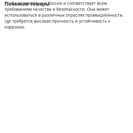
Труба изготовлена в России и соответствует всем
Похожие товары
требованиям качества и безопасности. Она может
использоваться в различных отраслях промышленности,
где требуется высокая прочность и устойчивость к
коррозии.
Алюминиевая труба Д16Т 100х15х150 мм
186638
11 430.00р.
В корзину
Быстрый заказ
Алюминиевая труба Д16Т 80х20х200 мм