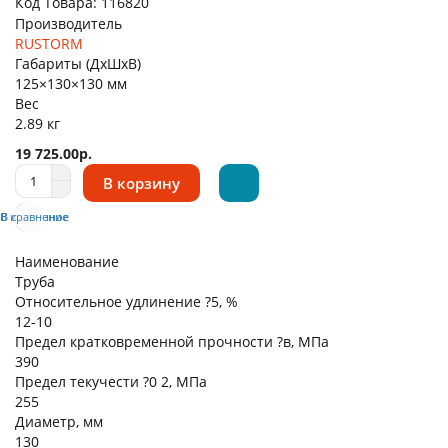
Код Товара:
116820
Производитель
RUSTORM
Габариты (ДхШхВ)
125×130×130 мм
Вес
2.89 кг
19 725.00р.
В корзину
В избранное
В сравнение
Наименование
Труба
Относительное удлинение ?5, %
12-10
Предел кратковременной прочности ?в, МПа
390
Предел текучести ?0 2, МПа
255
Диаметр, мм
130