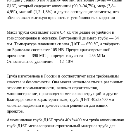
толщину стенки 3 мм и длину 400 мм. Материал трубы — сплав
Д16Т, который содержит алюминий (90,9–94,7%), медь (3,8–
4,9%), магний (1,2–1,8%) и другие легирующие элементы, что
обеспечивает высокую прочность и устойчивость к коррозии.
Масса трубы составляет всего 0,4 кг, что делает её удобной в
транспортировке и монтаже. Внутренний диаметр трубы — 34
мм. Температура плавления сплава Д16Т — 650 °C, а твёрдость
по Бринеллю составляет 105 HB. Предел кратковременной
прочности — 390 МПа, а предел текучести — 255 МПа.
Относительное удлинение — 12–10%.
Труба изготовлена в России и соответствует всем требованиям
качества и безопасности. Она может использоваться в различных
отраслях промышленности, включая строительство,
машиностроение, производство металлоконструкций и другие.
Благодаря своим характеристикам, труба Д16Т 40х3х400 мм
является надёжным и долговечным решением для ваших
проектов.
Алюминиевая труба
Д16Т
труба 40х3х400 мм
труба алюминиевая
труба Д16Т
металлопрокат
строительный материал
труба для