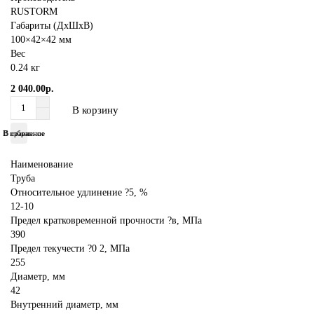
RUSTORM
Габариты (ДхШхВ)
100×42×42 мм
Вес
0.24 кг
2 040.00р.
В корзину
В избранное
В сравнение
Наименование
Труба
Относительное удлинение ?5, %
12-10
Предел кратковременной прочности ?в, МПа
390
Предел текучести ?0 2, МПа
255
Диаметр, мм
42
Внутренний диаметр, мм