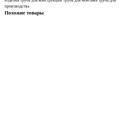
изделия
труба для конструкций
труба для монтажа
труба для
производства
Похожие товары
Алюминиевая труба Д16Т 38х2х150 мм
186323
855.00р.