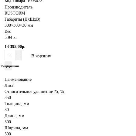
Код Товара:
1003472
Производитель
RUSTORM
Габариты (ДхШхВ)
300×300×30 мм
Вес
5.94 кг
13 395.00р.
В корзину
В избранное
В сравнение
Наименование
Лист
Относительное удлинение ?5, %
350
Толщина, мм
30
Длина, мм
300
Ширина, мм
300