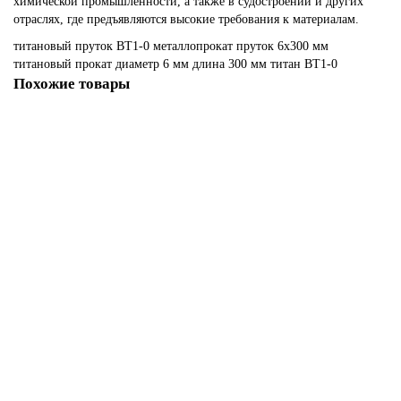
химической промышленности, а также в судостроении и других
отраслях, где предъявляются высокие требования к материалам.
титановый пруток
ВТ1-0
металлопрокат
пруток 6х300 мм
титановый прокат
диаметр 6 мм
длина 300 мм
титан ВТ1-0
Похожие товары
Пруток титановый ВТ1-0, 35х500 мм
106039
12 636.00р.
В корзину
Быстрый заказ