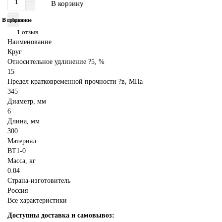
В корзину
В избранное
В сравнение
1 отзыв
Наименование
Круг
Относительное удлинение ?5, %
15
Предел кратковременной прочности ?в, МПа
345
Диаметр, мм
6
Длина, мм
300
Материал
ВТ1-0
Масса, кг
0.04
Страна-изготовитель
Россия
Все характеристики
Доступны доставка и самовывоз: