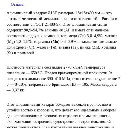
Отзывы
Алюминиевый квадрат Д16Т размером 18х18х400 мм — это
высококачественный металлопрокат, изготовленный в России в
соответствии с ГОСТ 21488-97. Этот алюминиевый сплав
содержит 90,9–94,7% алюминия (Al) и имеет оптимальное
соотношение других компонентов: меди (Cu) 3,8–4,9%, магния
(Mg) 1,2–1,8%, марганца (Mn) 0,3–0,9%, а также минимальные
доли хрома (Cr), железа (Fe), титана (Ti), цинка (Zn), кремния
(Si) и примесей.
Плотность материала составляет 2770 кг/м?, температура
плавления — 650 °C. Предел кратковременной прочности ?в
находится в диапазоне 390–410 МПа, относительное удлинение ?
5 — 8–10%, твёрдость по Бринеллю HB — 105. Масса квадрата
— 0,37 кг.
Этот алюминиевый квадрат обладает высокой прочностью и
устойчивостью к коррозии, что делает его идеальным выбором
для использования в различных отраслях промышленности,
включая машиностроение, судостроение и строительство. Он
может применяться для изготовления деталей, конструкций и