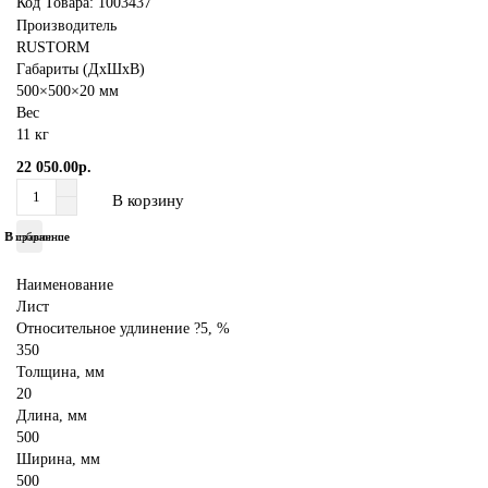
Код Товара:
1003437
Производитель
RUSTORM
Габариты (ДхШхВ)
500×500×20 мм
Вес
11 кг
22 050.00р.
В корзину
В избранное
В сравнение
Наименование
Лист
Относительное удлинение ?5, %
350
Толщина, мм
20
Длина, мм
500
Ширина, мм
500